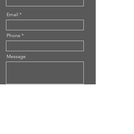
Email
Phone
Message
Send
ACASĂ