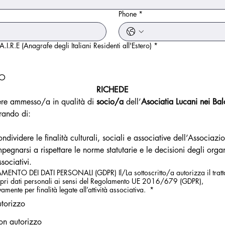
*
Phone
*
 A.I.R.E (Anagrafe degli Italiani Residenti all'Estero)
*
O
RICHEDE
ere ammesso/a in qualità di 
socio/a
 dell’
Asociatia Lucani nei Bal
rando di:
ondividere le finalità culturali, sociali e associative dell’Associazi
mpegnarsi a rispettare le norme statutarie e le decisioni degli organ
ssociativi.
MENTO DEI DATI PERSONALI (GDPR) Il/La sottoscritto/a autorizza il trat
opri dati personali ai sensi del Regolamento UE 2016/679 (GDPR),
vamente per finalità legate all’attività associativa.
*
torizzo
n autorizzo