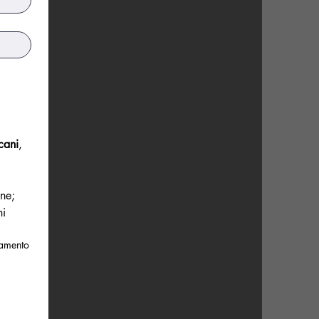
cani
, 
one;
i 
tamento