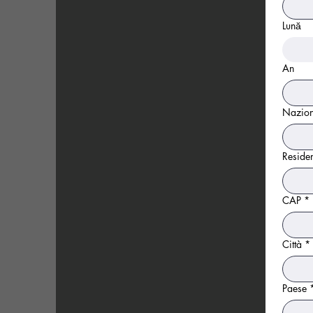
Start D
Lună
Lună
An
Link to
Nazion
Reside
CAP
*
Città
*
Paese