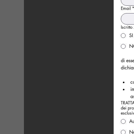
Email
Iscritto
SI
N
di ess
dichia
c
i
a
TRATTA
dei pr
esclusi
Au
No